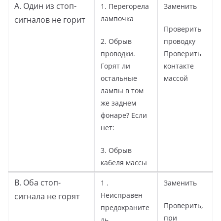
А. Один из стоп-
1. Перегорела
Заменить
лампочка
сигналов не горит
Проверить
2. Обрыв
проводку
проводки.
Проверить
Горят ли
контакте
остальные
массой
лампы в том
же заднем
фонаре? Если
нет:
3. Обрыв
кабеля массы
В. Оба стоп-
1 .
Заменить
Неисправен
сигнала не горят
Проверить,
предохраните
при
ль