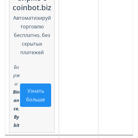
coinbot.biz
Автоматизируй
торговлю
бесплатно, без
скрытых
платежей
Би
рж
и:
Узнать
Bin
больше
an
ce
,
By
bit