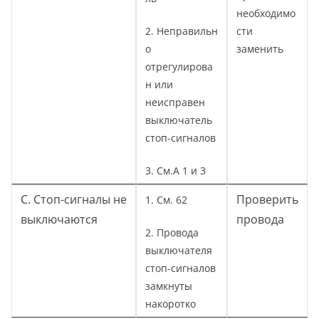
необходимо
2. Неправильн
сти
о
заменить
отрегулирова
н или
неисправен
выключатель
стоп-сигналов
3. См.А 1 и 3
С. Стоп-сигналы не
Проверить
1. См. 62
выключаются
провода
2. Провода
выключателя
стоп-сигналов
замкнуты
накоротко