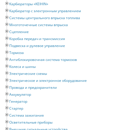
Карбюраторы «KEIHIN»
Карбюратор с электронным управлением
Системы центрального впрыска топлива
Многоточечные системы впрыска
Сцепление
Коробка передач и трансмиссия
Подвеска и рулевое управление
Тормоза
Антиблокировочная система тормозов
Колеса и шины
Электрические схемы
Электрическое и электронное оборудование
Провода и предохранители
Аккумулятор
Генератор
Стартер
Система зажигания
Осветительные приборы
Внешние сигнальные устройства